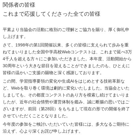
関係者の皆様
これまで応援してくださった全ての皆様
平素より当協会の活動に格別のご理解とご協力を賜り、厚く御礼申
し上げます。
さて、1998年の第1回開催以来、多くの皆様に支えられて歩みを重
ねてまいりました全国中学高校Webコンテストは、これまで延べ3万
4千人を超える方々にご参加いただきました。本年度、活動開始から
30周年という大きな節目を迎えることができましたのも、ひとえに
皆様の温かいご支援の賜物と深く感謝しております。
この間、学習指導要領の変化や生成AIをはじめとする技術革新な
ど、Webを取り巻く環境は劇的に変化いたしました。当協会といた
しましても、その都度コンテストのあり方を模索し続けてまいりま
したが、近年の社会情勢や運営体制を鑑み、誠に断腸の思いではご
ざいますが、前回（第28回）をもちまして現在の形での開催を終了
させていただくこととなりました。
今年度の参加をご検討いただいていた皆様には、多大なるご期待に
沿えず、心より深くお詫び申し上げます。